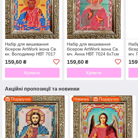
Набір для вишивання
Набір для вишивання
Набі
бісером ArtWork ікона Св.
бісером ArtWork ікона Св.
бісе
кн. Володимир НВТ 7017
мч. Анна НВТ 7024 6х7см
мч. 
6х7см з рамкою в
з рамкою в комплекті
з ра
159,60
159,60
159
₴
₴
комплекті
Купити
Купити
Акційні пропозиції та новинки
Подарунок
Новинка
Подарунок