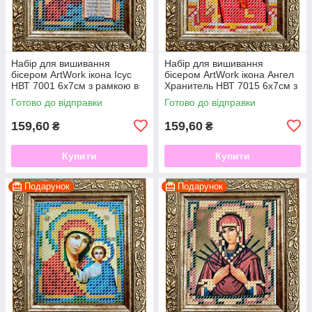
Набір для вишивання
Набір для вишивання
бісером ArtWork ікона Ісус
бісером ArtWork ікона Ангел
НВТ 7001 6х7см з рамкою в
Хранитель НВТ 7015 6х7см з
комплекті
рамкою в комплекті
Готово до відправки
Готово до відправки
159,60
159,60
₴
₴
Купити
Купити
Подарунок
Подарунок