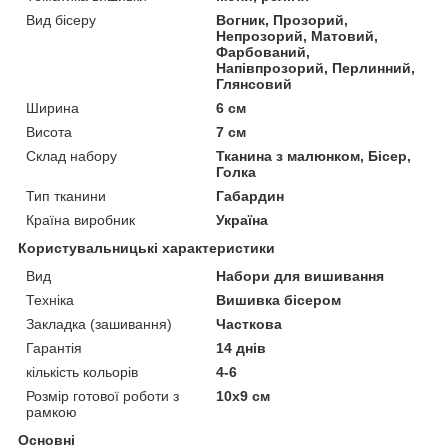
Вид бісеру
Вогник, Прозорий,
Непрозорий, Матовий,
Фарбований,
Напівпрозорий, Перлинний,
Глянсовий
Ширина
6 см
Висота
7 см
Склад набору
Тканина з малюнком, Бісер,
Голка
Тип тканини
Габардин
Країна виробник
Україна
Користувальницькі характеристики
Вид
Набори для вишивання
Техніка
Вишивка бісером
Закладка (зашивання)
Часткова
Гарантія
14 днів
кількість кольорів
4-6
Розмір готової роботи з
10х9 см
рамкою
Основні