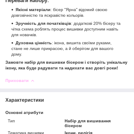
Переваги набору:
Якісні матеріали
: бісер "Ярна" відомий своєю
довговічністю та яскравістю кольорів.
Зручність для початківців
: додаткові 20% бісеру та
чітка схема роблять процес вишивки доступним навіть
для новачків.
Духовна цінність
: ікона, вишита своїми руками,
стане не лише прикрасою, а й оберігом для вашого
дому.
Замовте набір для вишивки бісером і створіть унікальну
ікону, яка буде радувати та надихати вас довгі роки!
Приховати
Характеристики
Основні атрибути
Тип
Набір для вишивання
бісером
Тематика вишивки
Ікони, релігія