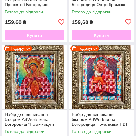
Пресвятої Богородиці
Богородиця Остробрамска
«Триліття» НВТ 7005 6х7см з
НВТ 7006 6х7см з рамкою в
Готово до відправки
Готово до відправки
рамкою в комплекті
комплекті
159,60
159,60
₴
₴
Купити
Купити
Подарунок
Подарунок
Набір для вишивання
Набір для вишивання
бісером ArtWork ікона
бісером ArtWork ікона
Богородиці “Помічниця в
Богородиця Почаївська НВТ
пологах” НВТ 7007 6х7см з
7008 6х7см з рамкою в
Готово до відправки
Готово до відправки
рамкою в комплекті
комплекті