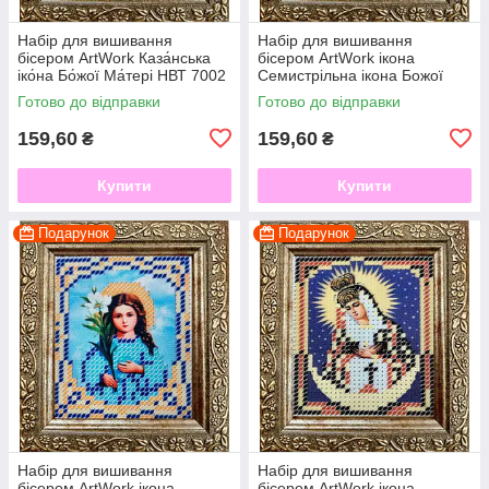
Набір для вишивання
Набір для вишивання
бісером ArtWork Каза́нська
бісером ArtWork ікона
іко́на Бо́жої Ма́тері НВТ 7002
Семистрільна ікона Божої
6х7см з рамкою в комплекті
Матері НВТ 7004 6х7см з
Готово до відправки
Готово до відправки
рамкою в комплекті
159,60
159,60
₴
₴
Купити
Купити
Подарунок
Подарунок
Набір для вишивання
Набір для вишивання
бісером ArtWork ікона
бісером ArtWork ікона