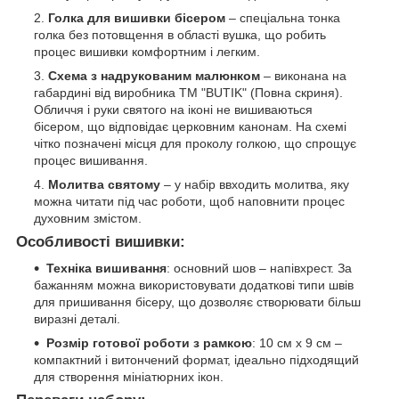
Голка для вишивки бісером
– спеціальна тонка
голка без потовщення в області вушка, що робить
процес вишивки комфортним і легким.
Схема з надрукованим малюнком
– виконана на
габардині від виробника ТМ "BUTIK" (Повна скриня).
Обличчя і руки святого на іконі не вишиваються
бісером, що відповідає церковним канонам. На схемі
чітко позначені місця для проколу голкою, що спрощує
процес вишивання.
Молитва святому
– у набір ввходить молитва, яку
можна читати під час роботи, щоб наповнити процес
духовним змістом.
Особливості вишивки:
Техніка вишивання
: основний шов – напівхрест. За
бажанням можна використовувати додаткові типи швів
для пришивання бісеру, що дозволяє створювати більш
виразні деталі.
Розмір готової роботи з рамкою
: 10 см х 9 см –
компактний і витончений формат, ідеально підходящий
для створення мініатюрних ікон.