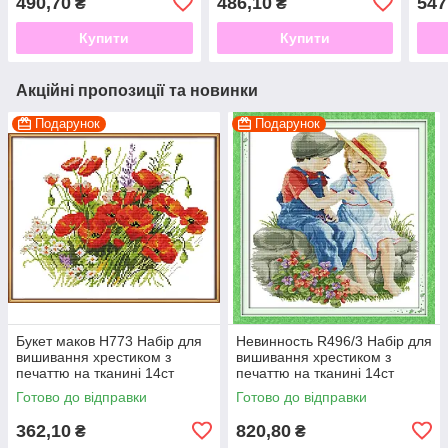
490,70
486,10
547
₴
₴
Купити
Купити
Акційні пропозиції та новинки
Подарунок
Подарунок
Букет маков H773 Набір для
Невинность R496/3 Набір для
вишивання хрестиком з
вишивання хрестиком з
печаттю на тканині 14ст
печаттю на тканині 14ст
Готово до відправки
Готово до відправки
362,10
820,80
₴
₴