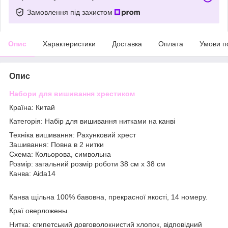
Замовлення під захистом
Опис
Характеристики
Доставка
Оплата
Умови п
Опис
Набори для вишивання хрестиком
Країна: Китай
Категорія: Набір для вишивання нитками на канві
Техніка вишивання: Рахунковий хрест
Зашивання: Повна в 2 нитки
Схема: Кольорова, символьна
Розмір: загальний розмір роботи 38 см х 38 см
Канва: Aida14
Канва щільна 100% бавовна, прекрасної якості, 14 номеру.
Краї оверложены.
Нитка: єгипетський довговолокнистий хлопок, відповідний