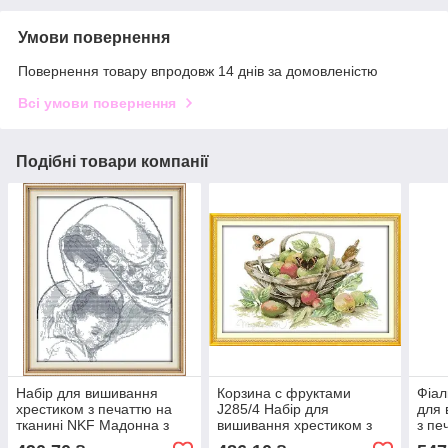
Умови повернення
Повернення товару впродовж 14 днів за домовленістю
Всі умови повернення
Подібні товари компанії
Набір для вишивання
Корзина с фруктами
Фіал
хрестиком з печаттю на
J285/4 Набір для
для 
тканині NKF Мадонна з
вишивання хрестиком з
з пе
немовлям 14ст R716
печаттю на тканині 14ст