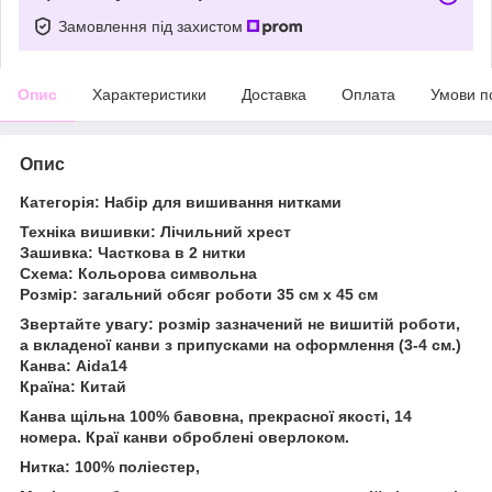
Замовлення під захистом
Опис
Характеристики
Доставка
Оплата
Умови п
Опис
Категорія: Набір для вишивання нитками
Техніка вишивки: Лічильний хрест
Зашивка: Часткова в 2 нитки
Схема: Кольорова символьна
Розмір: загальний обсяг роботи 35 см х 45 см
Звертайте увагу: розмір зазначений не вишитій роботи,
а вкладеної канви з припусками на оформлення (3-4 см.)
Канва: Aida14
Країна: Китай
Канва щільна 100% бавовна, прекрасної якості, 14
номера. Краї канви оброблені оверлоком.
Нитка: 100% поліестер,