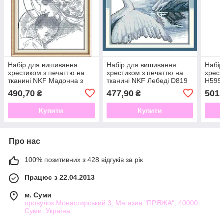
Набір для вишивання
Набір для вишивання
Набі
хрестиком з печаттю на
хрестиком з печаттю на
хрес
тканині NKF Мадонна з
тканині NKF Лебеді D819
H599
немовлям 14ст R716
14ст
490,70
477,90
501
₴
₴
Купити
Купити
Про нас
100% позитивних з 428 відгуків за рік
Працює з 22.04.2013
м. Суми
провулок Монастирський 3, Магазин "ПРЯЖА", 40000,
Суми, Україна