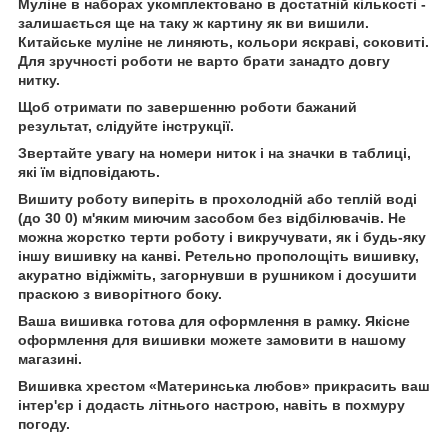
Муліне в наборах укомплектовано в достатній кількості -
залишається ще на таку ж картину як ви вишили.
Китайське муліне не линяють, кольори яскраві, соковиті.
Для зручності роботи не варто брати занадто довгу
нитку.
Щоб отримати по завершенню роботи бажаний
результат, слідуйте інструкції.
Звертайте увагу на номери ниток і на значки в таблиці,
які їм відповідають.
Вишиту роботу виперіть в прохолодній або теплій воді
(до 30 0) м'яким миючим засобом без відбілювачів. Не
можна жорстко терти роботу і викручувати, як і будь-яку
іншу вишивку на канві. Ретельно прополощіть вишивку,
акуратно відіжміть, загорнувши в рушником і досушити
праскою з виворітного боку.
Ваша вишивка готова для оформлення в рамку. Якісне
оформлення для вишивки можете замовити в нашому
магазині.
Вишивка хрестом «Материнська любов» прикрасить ваш
інтер'єр і додасть літнього настрою, навіть в похмуру
погоду.