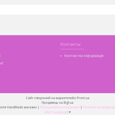
Контакты
E
Контактна інформація
rt
Сайт створений на маркетплейсі
Prom.ua
Продавець на Bigl.ua
Рукоділля HandMade магазин |
Поскаржитися на контент
|
Політика конфіденці
Select Language
▼