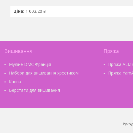
Ціна:
1 003,20 ₴
Вишивання
Пряжа
Муліне DMC Франція
Пряжа ALIZ
Набори для вишивання хрестиком
Пряжа YarnA
Канва
Верстати для вишивання