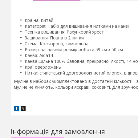
Країна: Китай
Категорія: Набір для вишивання нитками на канві
Техніка вишивання: Рахунковий хрест
Зашивання: Повна в 2 нитки
Схема: Кольорова, символьна
Розмір: загальний розмір роботи 59 см х 50 см
Канва: Aida14
Канва щільна 100% бавовна, прекрасної якості, 14 но
Краї оверложены.
Нитка: єгипетський довговолокнистий хлопок, відпо
Муліне в наборах укомплектовано в достатній кількості -
муліне не линяють, кольори яскраві, соковиті. Для зручно
Інформація для замовлення