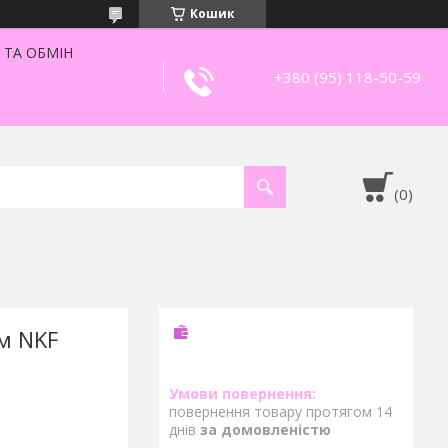
Кошик
 ТА ОБМІН
+380 (95) 118-50-59
м NKF
повернення товару протягом 14
днів
за домовленістю