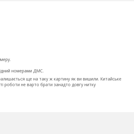
меру.
відний номерами ДМС.
 залишається ще на таку ж картину як ви вишили. Китайське
сті роботи не варто брати занадто довгу нитку