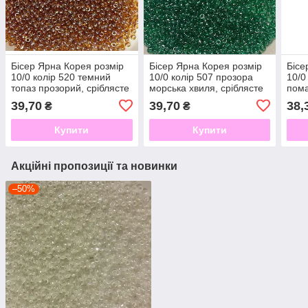
Бісер Ярна Корея розмір
Бісер Ярна Корея розмір
Бісе
10/0 колір 520 темний
10/0 колір 507 прозора
10/0
топаз прозорий, сріблясте
морська хвиля, сріблясте
пом
напилення 50г
напилення 50г
50г
39,70
39,70
38,
₴
₴
Купити
Купити
Акційні пропозиції та новинки
–50%