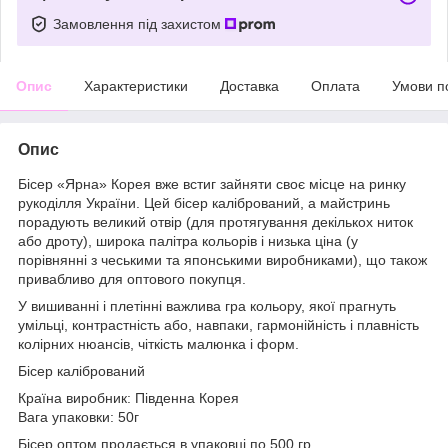
Замовлення під захистом
Опис
Характеристики
Доставка
Оплата
Умови п
Опис
Бісер «Ярна» Корея вже встиг зайняти своє місце на ринку
рукоділля України. Цей бісер калібрований, а майстринь
порадують великий отвір (для протягування декількох ниток
або дроту), широка палітра кольорів і низька ціна (у
порівнянні з чеськими та японськими виробниками), що також
привабливо для оптового покупця.
У вишиванні і плетінні важлива гра кольору, якої прагнуть
умільці, контрастність або, навпаки, гармонійність і плавність
колірних нюансів, чіткість малюнка і форм.
Бісер калібрований
Країна виробник: Південна Коpея
Вага упаковки: 50г
Бісер оптом продається в упаковці по 500 гр