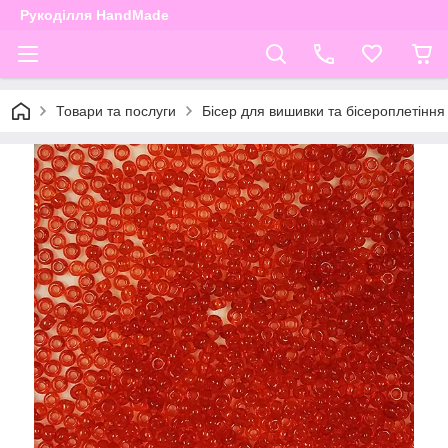
Рукоділля HandMade
Товари та послуги
Бісер для вишивки та бісероплетіння