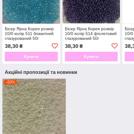
Бісер Ярна Корея розмір
Бісер Ярна Корея розмір
Бісе
10/0 колір 511 блакитний
10/0 колір 514 фіолетовий
10/0
глазурований 50г
глазурований 50г
глаз
38,30
38,30
38,
₴
₴
Купити
Купити
Акційні пропозиції та новинки
–50%