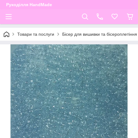
Рукоділля HandMade
Товари та послуги
Бісер для вишивки та бісероплетіння