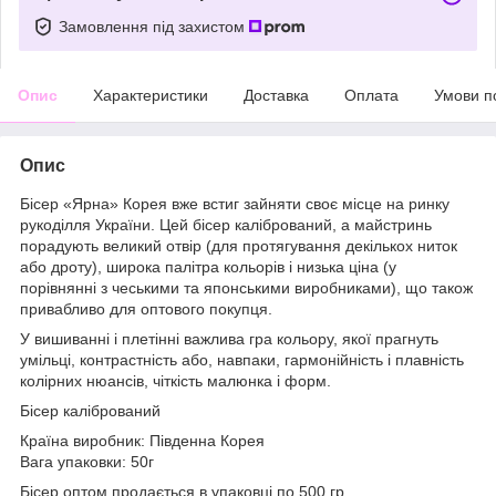
Замовлення під захистом
Опис
Характеристики
Доставка
Оплата
Умови п
Опис
Бісер «Ярна» Корея вже встиг зайняти своє місце на ринку
рукоділля України. Цей бісер калібрований, а майстринь
порадують великий отвір (для протягування декількох ниток
або дроту), широка палітра кольорів і низька ціна (у
порівнянні з чеськими та японськими виробниками), що також
привабливо для оптового покупця.
У вишиванні і плетінні важлива гра кольору, якої прагнуть
умільці, контрастність або, навпаки, гармонійність і плавність
колірних нюансів, чіткість малюнка і форм.
Бісер калібрований
Країна виробник: Південна Коpея
Вага упаковки: 50г
Бісер оптом продається в упаковці по 500 гр