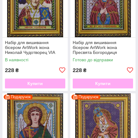
Набір для вишивання
Набір для вишивання
бісером ArtWork ікона
бісером ArtWork ікона
Николай Чудотворец VIA
Пресвята Богородиця
5003
Семистрельная VIA 5004
В наявності
Готово до відправки
228
228
₴
₴
Купити
Купити
Подарунок
Подарунок