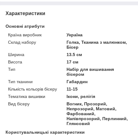
Характеристики
Основні атрибути
Країна виробник
Україна
Склад набору
Голка, Тканина з малюнком,
Бісер
Ширина
13.5 см
Висота
17 см
Тип
Набір для вишивання
бісером
Тип тканини
Габардин
Кількість кольорів бісеру
11-15
Тематика вишивки
Ікони, релігія
Вид бісеру
Вогник, Прозорий,
Непрозорий, Матовий,
Фарбований,
Напівпрозорий, Перлинний,
Глянсовий
Користувальницькі характеристики