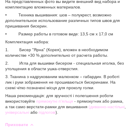
На представленных фото вы видите внешний вид набора и
комплектацию вложенных материалов.
• Техника вышивания: шов – полукрест, возможно
дополнительное использование различных типов швов для
пришивания бисерин.
• Размер работы в готовом виде: 13,5 см х 17,0 см
Комплектация набора:
1. Бисер "Ярна" (Корея), вложен в необходимом
количестве +30 % дополнительно от расчета работы.
2. Игла для вышивки бисером - специальная иголка, без
утолщения в области ушка-отверстия.
3. Тканина з надрукованим малюнком – габардин. В роботі
лик і руки зображення не прошиваються бисеринами. На
схемі чітко позначені місця для проколу голки.
Наша рекомендація: для зручності і полегшення роботи
використовуйте
прямокутні п'яльця
- прямокутник або рамка,
а так само верстати-рамки для вишивання
(диванно-настільні
,
універсальні
або
підлогові
).
Приховати