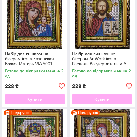
Набір для вишивання
Набір для вишивання
бісером ікона Казанская
бісером ArtWork ікона
Божия Матерь VIA 5001
Господь Вседержитель VIA
5002
Готово до відправки менше 2
Готово до відправки менше 2
од.
од.
228
228
₴
₴
Купити
Купити
Подарунок
Подарунок