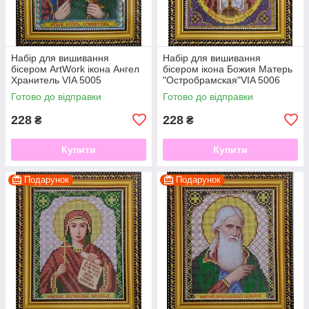
Набір для вишивання
Набір для вишивання
бісером ArtWork ікона Ангел
бісером ікона Божия Матерь
Хранитель VIA 5005
"Остробрамская"VIA 5006
Готово до відправки
Готово до відправки
228
228
₴
₴
Купити
Купити
Подарунок
Подарунок