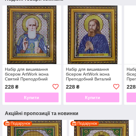
Набір для вишивання
Набір для вишивання
Набі
бісером ArtWork ікона
бісером ArtWork ікона
бісе
Святий Преподобний
Преподобний Виталий
Пре
Сергий Радонежский VIA
Александрийский VIA 5077
Євге
228
228
228
₴
₴
5034
Купити
Купити
Акційні пропозиції та новинки
Подарунок
Подарунок