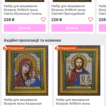
Набір для вишивання
Набір для вишивання
Набі
бісером ArtWork ікона
бісером ArtWork ікона
бісе
Свята Мучениця Галина
Святий Преподобний
Свя
VIA 5019
Сергий Радонежский VIA
VIA
228
228
228
₴
₴
5034
Купити
Купити
Акційні пропозиції та новинки
Подарунок
Подарунок
Набір для вишивання
Набір для вишивання
бісером ікона Казанская
бісером ArtWork ікона