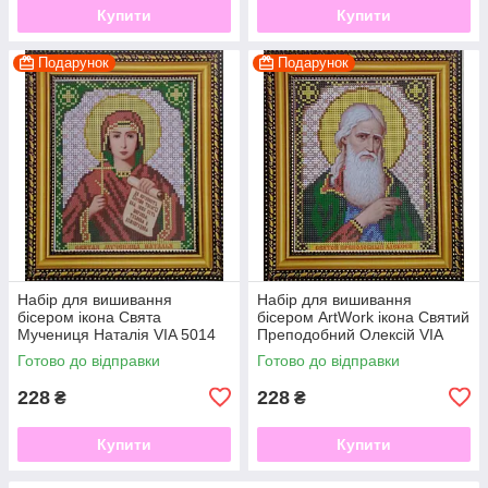
Купити
Купити
Подарунок
Подарунок
Набір для вишивання
Набір для вишивання
бісером ікона Свята
бісером ArtWork ікона Святий
Мучениця Наталія VIA 5014
Преподобний Олексій VIA
5015
Готово до відправки
Готово до відправки
228
228
₴
₴
Купити
Купити