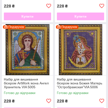
228
228
₴
₴
Купити
Купити
Подарунок
Подарунок
Набір для вишивання
Набір для вишивання
бісером ArtWork ікона Ангел
бісером ікона Божия Матерь
Хранитель VIA 5005
"Остробрамская"VIA 5006
Готово до відправки
Готово до відправки
228
228
₴
₴