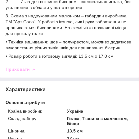
2. Игла для вышивки бисером - специальная иголка, без
утолщения в области ушка-отверстия.
3. Схема з надрукованим малюнком – габардин виробника
ТМ "Арт Соло". У роботі з іконою, лик і руки зображення не
прошиваються бисеринами. На схемі чітко позначені місця
для проколу голки.
• Техніка вишивання: шов – полукрестом, можливо додаткове
використання різних типів швів для пришивання бісерин.
• Розмір роботи в готовому вигляді: 13,5 см х 17,0 см
Приховати
Характеристики
Основні атрибути
Країна виробник
Україна
Склад набору
Голка, Тканина з малюнком,
Бісер
Ширина
13.5 см
Висота
17 см