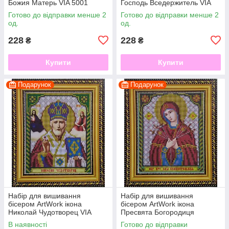
Божия Матерь VIA 5001
Господь Вседержитель VIA
5002
Готово до відправки менше 2
Готово до відправки менше 2
од.
од.
228
228
₴
₴
Купити
Купити
Подарунок
Подарунок
Набір для вишивання
Набір для вишивання
бісером ArtWork ікона
бісером ArtWork ікона
Николай Чудотворец VIA
Пресвята Богородиця
5003
Семистрельная VIA 5004
В наявності
Готово до відправки