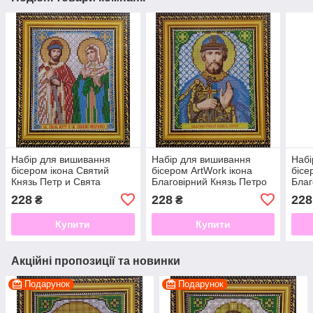
Набір для вишивання
Набір для вишивання
Набі
бісером ікона Святий
бісером ArtWork ікона
бісе
Князь Петр и Свята
Благовірний Князь Петро
Благ
Княжна Феврония VIA
VIA 5041
Влад
228
228
228
₴
₴
5113
507
Купити
Купити
Акційні пропозиції та новинки
Подарунок
Подарунок