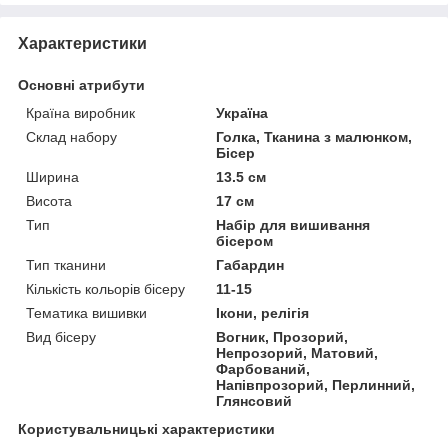
Характеристики
Основні атрибути
Країна виробник
Україна
Склад набору
Голка, Тканина з малюнком,
Бісер
Ширина
13.5 см
Висота
17 см
Тип
Набір для вишивання
бісером
Тип тканини
Габардин
Кількість кольорів бісеру
11-15
Тематика вишивки
Ікони, релігія
Вид бісеру
Вогник, Прозорий,
Непрозорий, Матовий,
Фарбований,
Напівпрозорий, Перлинний,
Глянсовий
Користувальницькі характеристики