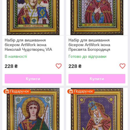
Набір для вишивання
Набір для вишивання
бісером ArtWork ікона
бісером ArtWork ікона
Николай Чудотворец VIA
Пресвята Богородиця
5003
Семистрельная VIA 5004
В наявності
Готово до відправки
228
228
₴
₴
Купити
Купити
Подарунок
Подарунок