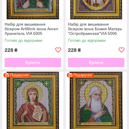
Набір для вишивання
Набір для вишивання
бісером ArtWork ікона Ангел
бісером ікона Божия Матерь
Хранитель VIA 5005
"Остробрамская"VIA 5006
Готово до відправки
Готово до відправки
228
228
₴
₴
Купити
Купити
Подарунок
Подарунок