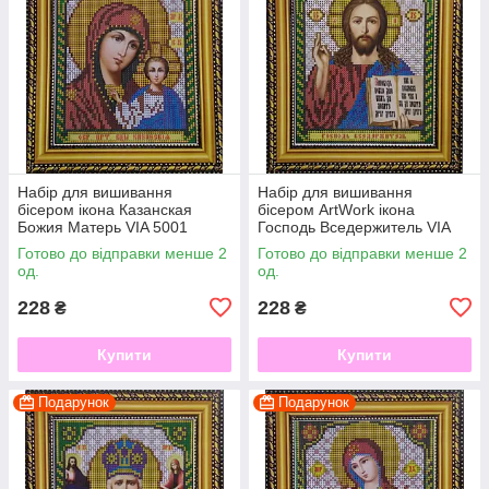
Набір для вишивання
Набір для вишивання
бісером ікона Казанская
бісером ArtWork ікона
Божия Матерь VIA 5001
Господь Вседержитель VIA
5002
Готово до відправки менше 2
Готово до відправки менше 2
од.
од.
228
228
₴
₴
Купити
Купити
Подарунок
Подарунок