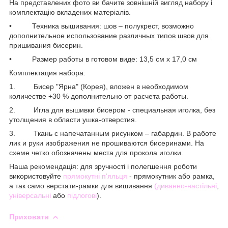
На представлених фото ви бачите зовнішній вигляд набору і
комплектацію вкладених матеріалів.
• Техника вышивания: шов – полукрест, возможно
дополнительное использование различных типов швов для
пришивания бисерин.
• Размер работы в готовом виде: 13,5 см х 17,0 см
Комплектация набора:
1. Бисер "Ярна" (Корея), вложен в необходимом
количестве +30 % дополнительно от расчета работы.
2. Игла для вышивки бисером - специальная иголка, без
утолщения в области ушка-отверстия.
3. Ткань с напечатанным рисунком – габардин. В работе
лик и руки изображения не прошиваются бисеринами. На
схеме четко обозначены места для прокола иголки.
Наша рекомендація: для зручності і полегшення роботи
використовуйте
прямокутні п'яльця
- прямокутник або рамка,
а так само верстати-рамки для вишивання
(диванно-настільні
,
універсальні
або
підлогові
).
Приховати