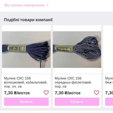
Всі умови повернення
Подібні товари компанії
Муліне СХС 158
Муліне СХС 156
Мулі
волошковий, кобальтовий,
середньо-фіолетовий,
беж 
пор. оч. св
пор. св
7,30
7,30
7,3
₴/моток
₴/моток
Купити
Купити