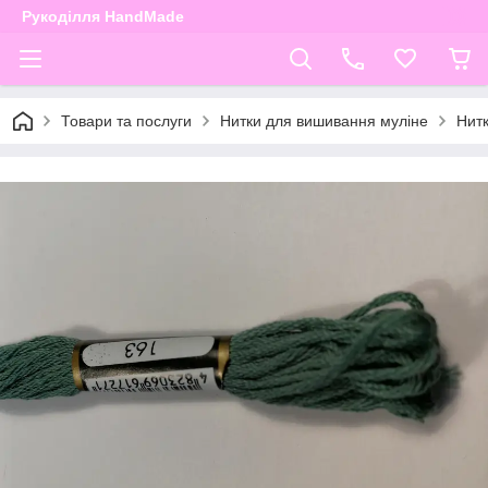
Рукоділля HandMade
Товари та послуги
Нитки для вишивання муліне
Нит