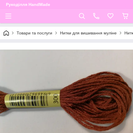
Рукоділля HandMade
Товари та послуги
Нитки для вишивання муліне
Нит