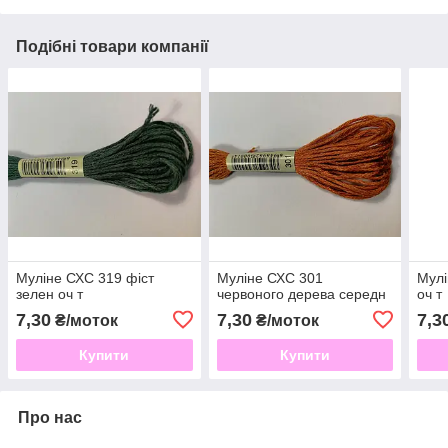
Подібні товари компанії
Муліне СХС 319 фіст
Муліне СХС 301
Мулі
зелен оч т
червоного дерева середн
оч т
7,30
7,30
7,3
₴/моток
₴/моток
Купити
Купити
Про нас