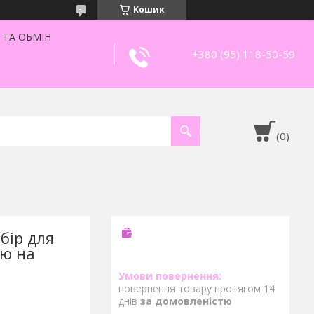
Кошик
 ТА ОБМІН
+380 (95) 118-50-59
бір для
тю на
повернення товару протягом 14
днів
за домовленістю