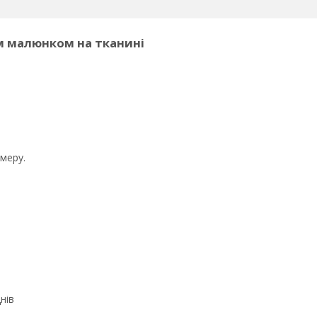
м малюнком на тканині
меру.
нів