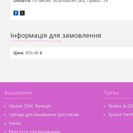
Оплата:
готівкою, Visa/MasterCard, Приват 24
Інформація для замовлення
Ціна:
850,40 ₴
Вишивання
Пряжа
Муліне DMC Франція
Пряжа ALIZ
Набори для вишивання хрестиком
Пряжа YarnA
Канва
Верстати для вишивання