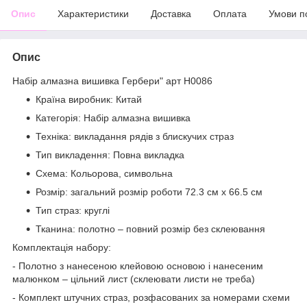
Опис
Характеристики
Доставка
Оплата
Умови п
Опис
Набір алмазна вишивка Гербери" арт H0086
Країна виробник: Китай
Категорія: Набір алмазна вишивка
Техніка: викладання рядів з блискучих страз
Тип викладення: Повна викладка
Схема: Кольорова, символьна
Розмір: загальний розмір роботи 72.3 см х 66.5 см
Тип страз: круглі
Тканина: полотно – повний розмір без склеювання
Комплектація набору:
- Полотно з нанесеною клейовою основою і нанесеним
малюнком – цільний лист (склеювати листи не треба)
- Комплект штучних страз, розфасованих за номерами схеми