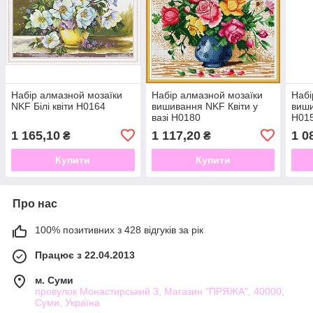
Набір алмазной мозаїки
Набір алмазной мозаїки
Набі
NKF Білі квіти H0164
вишивання NKF Квіти у
виш
вазі H0180
H01
1 165,10
1 117,20
1 0
₴
₴
Купити
Купити
Про нас
100% позитивних з 428 відгуків за рік
Працює з 22.04.2013
м. Суми
провулок Монастирський 3, Магазин "ПРЯЖА", 40000,
Суми, Україна