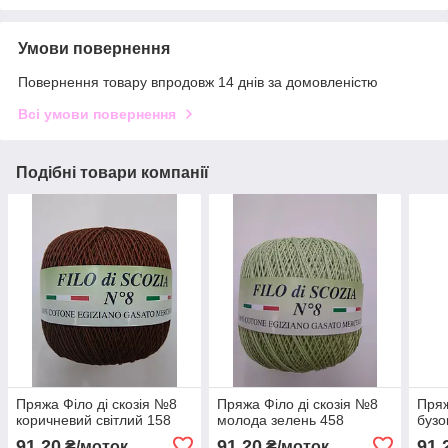
Умови повернення
Повернення товару впродовж 14 днів за домовленістю
Всі умови повернення
Подібні товари компанії
Пряжа Філо ді скозія №8
Пряжа Філо ді скозія №8
Пряж
коричневий світлий 158
молода зелень 458
бузо
91,20
91,20
91,
₴/моток
₴/моток