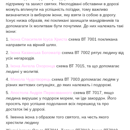
підтримку та захист святих. Несподівані обставини в дорозі
можуть вплинути на успішність поїздки, тому важливо
визначитися із вибором ікони, яку взяти із собою в дорогу.
Існує низка образів, які покликані захищати мандрівників та
допомагати їх молитвам бути почутими. До них належать такі
ікони:
1.
Ікона Спасителя Ісуса Христа
схема ВТ 7001 покликана
направити на вірний шлях.
2.
Ікона Казанська Богоматір
схема ВТ 7002 рятує людину від
усіх негараздів.
3.
Ікона Ангела Охоронца
схема ВТ 7015, та що допомагає
людині у молитві.
4.
Микола Чудотворець
схема ВТ 7003 допомагає людям у
різних життєвих ситуаціях, до яких належать і подорожі.
5.
Апостола Андрія Первозванного
схема ВТ 7017, якщо
людина вирушає у подорож морем, чи їде закордон. Його
просять про успішне подолання всіх перешкод та про
достаток їжі у дорозі.
6. Іменна ікона з образом того святого, на честь якого
хрестили людину