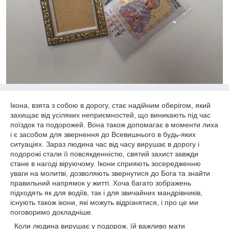
Ікона, взята з собою в дорогу, стає надійним оберігом, який
захищає від усіляких неприємностей, що виникають під час
поїздок та подорожей. Вона також допомагає в моменти лиха
і є засобом для звернення до Всевишнього в будь-яких
ситуаціях. Зараз людина час від часу вирушає в дорогу і
подорожі стали її повсякденністю, святий захист завжди
стане в нагоді віруючому. Ікони сприяють зосередженню
уваги на молитві, дозволяють звернутися до Бога та знайти
правильний напрямок у житті. Хоча багато зображень
підходять як для водіїв, так і для звичайних мандрівників,
існують також ікони, які можуть відрізнятися, і про це ми
поговоримо докладніше.
Коли людина вирушає у подорож, їй важливо мати