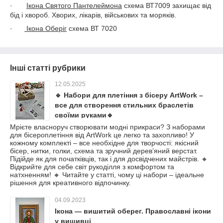
·
Ікона Святого Пантелеймона
схема ВТ7009 захищає від
бід і хвороб. Хворих, лікарів, військових та моряків.
·
Ікона Оберіг
схема ВТ 7020
Інші статті рубрики
12.05.2025
🔹 Набори для плетіння з бісеру ArtWork –
все для створення стильних браслетів
своїми руками🔹
Мрієте власноруч створювати модні прикраси? З наборами
для бісероплетіння від ArtWork це легко та захопливо! У
кожному комплекті – все необхідне для творчості: якісний
бісер, нитки, голки, схема та зручний дерев’яний верстат.
Підійде як для початківців, так і для досвідчених майстрів. 🔸
Відкрийте для себе світ рукоділля з комфортом та
натхненням! 🔸 Читайте у статті, чому ці набори – ідеальне
рішення для креативного відпочинку.
04.09.2023
Ікона — вишитий оберег. Православні ікони
у вишивці