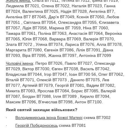
Жіночі імена:
Ольга ВТ7011, Тетяна ВТ7012, Ірина ВТ7019,
Людмила ВТ7021, Олена ВТ7022, Наталія ВТ7023, Ганна
ВТ7024, Валентина ВТ7025, Надія ВТ7028, Ангеліна ВТ7,
Ангеліна ВТ7 ВТ7045, Дар'я ВТ7049, Ксенія ВТ7050, Любов
ВТ7051 , Світлана ВТ7054, Олександра ВТ7055, Єлизавета
ВТ7057, Лідія ВТ7058, Марина ВТ 7059, Ніна ВТ 7060,
Тамара ВТ7061, Поліна ВТ7063, Анастасія ВТ7064, Вероніка
ВТ7065, Юлія ВТ7068, Варвара ВТ7069, Валерія ВТ7070,
Злата ВТ7072 , Уляна ВТ7074, Лариса ВТ7076, Алла ВТ7078,
Маргарита ВТ7080, Євгенія ВТ7086, Лілія ВТ7091, Діана
ВТ7093, Віра ВТ7095, Жанна ВТ7097, Антоніна ВТ7099
Чоловічі імена
: Петро ВТ7026, Павло ВТ7027, Олександр
ВТ7029, Віктор ВТ7030, Євген ВТ7038, Василь ВТ7042,
Владислав ВТ7044, Ігор ВТ7047, Іоан ВТ700 56, Олег ВТ7062,
Віталій ВТ7071, Олексій ВТ7073 , Данило ВТ7075, Лев
ВТ7077, Артемій ВТ7079, Георгій ВТ7081, Вадим ВТ7082,
Микита ВТ7083, Ярослав ВТ7084, Борис ВТ7085, Валерій
ВТ7087, Богдан ВТ7088, Ілля ВТ7089 , Кирило ВТ7094,
Максим ВТ7096, В'ячеслав ВТ7098, Антон ВТ7100.
Який святий захищає військових?
·
Володимирська ікона Божої Матері
схема ВТ7002
·
Георгій Побєдоносець
схема ВТ7081