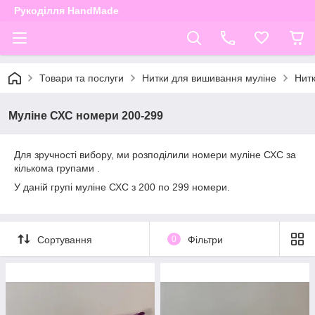
Рукоділля HandMade
Товари та послуги
Нитки для вишивання муліне
Нит
Муліне СХС номери 200-299
Для зручності вибору, ми розподілили номери муліне СХС за
кількома групами .
У даній групі муліне СХС з 200 по 299 номери.
Сортування
0
Фільтри