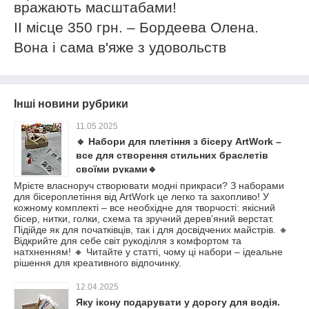
вражають масштабами!
ІІ
місце 350 грн. – Бордеева Олена.
Вона і сама в'яже з удовольств
Інші новини рубрики
11.05.2025
🔹 Набори для плетіння з бісеру ArtWork –
все для створення стильних браслетів
своїми руками🔹
Мрієте власноруч створювати модні прикраси? З наборами
для бісероплетіння від ArtWork це легко та захопливо! У
кожному комплекті – все необхідне для творчості: якісний
бісер, нитки, голки, схема та зручний дерев’яний верстат.
Підійде як для початківців, так і для досвідчених майстрів. 🔸
Відкрийте для себе світ рукоділля з комфортом та
натхненням! 🔸 Читайте у статті, чому ці набори – ідеальне
рішення для креативного відпочинку.
12.04.2025
Яку ікону подарувати у дорогу для водія.